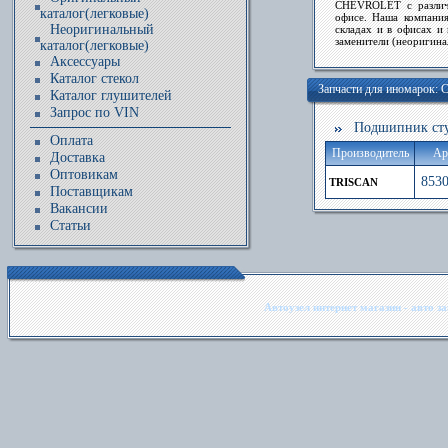
CHEVROLET
с различ
каталог(легковые)
офисе. Наша компани
Неоригинальный
складах и в офисах и 
заменители (неоригина
каталог(легковые)
Аксессуары
Каталог стекол
Запчасти для иномарок
Каталог глушителей
Запрос по VIN
Подшипник ступ
Оплата
Производитель
Ар
Доставка
Оптовикам
8530
TRISCAN
Поставщикам
Вакансии
Статьи
Автоузел интернет магазин - авто з