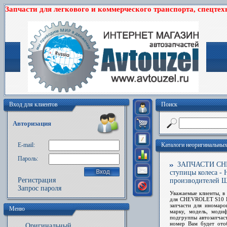
Запчасти для легкового и коммерческого транспорта, спецтех
Вход для клиентов
Поиск
Авторизация
E-mail:
Каталоги неоригинальны
Пароль:
ЗАПЧАСТИ CHEV
ступицы колеса -
Регистрация
производителей
Запрос пароля
Уважаемые клиенты, в 
для CHEVROLET S10 Pi
запчасти
для иномарок
Меню
марку, модель, мод
подгруппы автозапча
номер Вам будет ото
Оригинальный