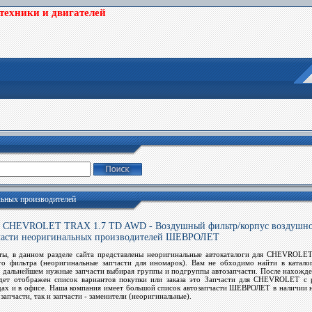
цтехники и двигателей
льных производителей
HEVROLET TRAX 1.7 TD AWD - Воздушный фильтр/корпус воздушного
пчасти неоригинальных производителей ШЕВРОЛЕТ
ты, в данном разделе сайта представлены неоригинальные автокаталоги для CHEVROL
го фильтра (неоригинальные
запчасти
для иномарок). Вам не обходимо найти в каталог
в дальнейшем нужные
запчасти
выбирая группы и подгруппы автозапчасти. После нахож
дет отображен список вариантов покупки или заказа это
Запчасти для CHEVROLET
с р
дах и в офисе. Наша компания имеет большой список автозапчасти ШЕВРОЛЕТ в наличии на
запчасти, так и запчасти - заменители (неоригинальные).