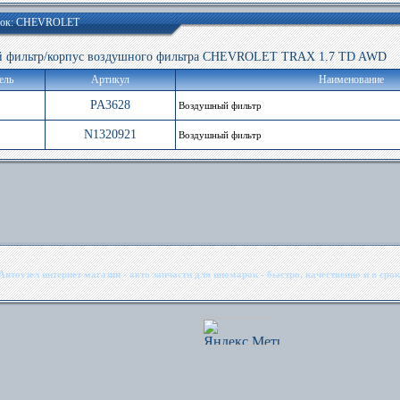
арок: CHEVROLET
фильтр/корпус воздушного фильтра CHEVROLET TRAX 1.7 TD AWD
ель
Артикул
Наименование
PA3628
Воздушный фильтр
N1320921
Воздушный фильтр
Автоузел интернет магазин - авто запчасти для иномарок - быстро, качественно и в срок