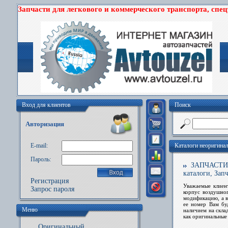
Запчасти для легкового и коммерческого транспорта, спе
Вход для клиентов
Поиск
Авторизация
E-mail:
Каталоги неоригина
Пароль:
ЗАПЧАСТИ C
каталоги, За
Регистрация
Уважаемые клиен
Запрос пароля
корпус воздушно
модификацию, а 
ее номер Вам бу
Меню
наличием на скла
как оригинальные 
Оригинальный