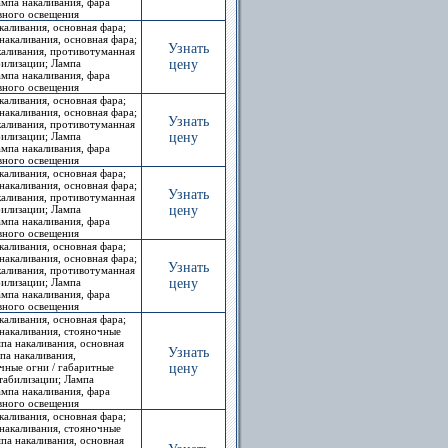
ампа накаливания, фара
евного освещения
каливания, основная фара;
накаливания, основная фара;
Узнать
акаливания, противотуманная
билизации; Лампа
цену
ампа накаливания, фара
евного освещения
каливания, основная фара;
накаливания, основная фара;
Узнать
акаливания, противотуманная
билизации; Лампа
цену
ампа накаливания, фара
евного освещения
каливания, основная фара;
накаливания, основная фара;
Узнать
акаливания, противотуманная
билизации; Лампа
цену
ампа накаливания, фара
евного освещения
каливания, основная фара;
накаливания, основная фара;
Узнать
акаливания, противотуманная
билизации; Лампа
цену
ампа накаливания, фара
евного освещения
каливания, основная фара;
накаливания, стояночные
па накаливания, основная
Узнать
па накаливания,
чные огни / габаритные
цену
стабилизации; Лампа
ампа накаливания, фара
евного освещения
каливания, основная фара;
накаливания, стояночные
па накаливания, основная