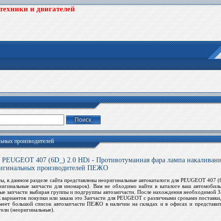
цтехники и двигателей
льных производителей
UGEOT 407 (6D_) 2.0 HDi - Противотуманная фара лампа накаливания
ригинальных производителей ПЕЖО
ы, в данном разделе сайта представлены неоригинальные автокаталоги для PEUGEOT 407 (
оригинальные
запчасти
для иномарок). Вам не обходимо найти в каталоге ваш автомобиль
ные
запчасти
выбирая группы и подгруппы автозапчасти. После нахождения необходимой
З
 вариантов покупки или заказа это
Запчасти для PEUGEOT
с различными сроками поставки,
еет большой список автозапчасти ПЕЖО в наличии на складах и в офисах и представител
тели (неоригинальные).