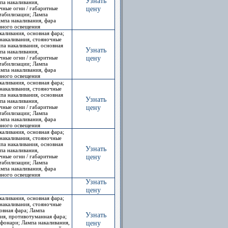
Узнать
па накаливания,
чные огни / габаритные
цену
стабилизации; Лампа
ампа накаливания, фара
евного освещения
каливания, основная фара;
накаливания, стояночные
па накаливания, основная
Узнать
па накаливания,
чные огни / габаритные
цену
стабилизации; Лампа
ампа накаливания, фара
евного освещения
каливания, основная фара;
накаливания, стояночные
па накаливания, основная
Узнать
па накаливания,
чные огни / габаритные
цену
стабилизации; Лампа
ампа накаливания, фара
евного освещения
каливания, основная фара;
накаливания, стояночные
па накаливания, основная
Узнать
па накаливания,
чные огни / габаритные
цену
стабилизации; Лампа
ампа накаливания, фара
евного освещения
Узнать
цену
каливания, основная фара;
накаливания, стояночные
овная фара; Лампа
Узнать
ния, противотуманная фара;
 фонари; Лампа накаливания,
цену