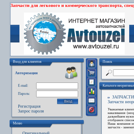
Запчасти для легкового и коммерческого транспорта, спе
Вход для клиентов
Поиск
Авторизация
E-mail:
Каталоги неоригина
Пароль:
ЗАПЧАСТИ PE
Запчасти нео
Регистрация
Уважаемые клиент
Запрос пароля
накаливания (не
дальнейшем нуж
отображен список
Меню
Наша компания им
запчасти - замени
Оригинальный