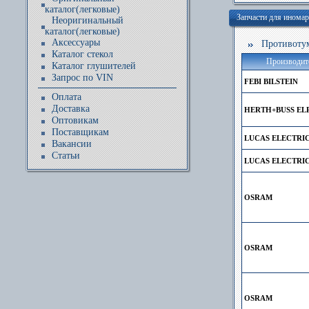
каталог(легковые)
Запчасти для ином
Неоригинальный
каталог(легковые)
Аксессуары
Противотума
Каталог стекол
Производит
Каталог глушителей
Запрос по VIN
FEBI BILSTEIN
Оплата
Доставка
HERTH+BUSS EL
Оптовикам
Поставщикам
LUCAS ELECTRI
Вакансии
Статьи
LUCAS ELECTRI
OSRAM
OSRAM
OSRAM