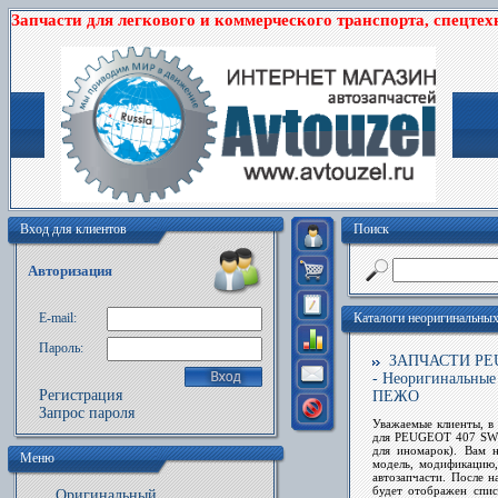
Запчасти для легкового и коммерческого транспорта, спецтех
Вход для клиентов
Поиск
Авторизация
E-mail:
Каталоги неоригинальны
Пароль:
ЗАПЧАСТИ PEUGE
- Неоригинальные
Регистрация
ПЕЖО
Запрос пароля
Уважаемые клиенты, в 
для PEUGEOT 407 SW (
для иномарок). Вам 
Меню
модель, модификацию
автозапчасти. После
будет отображен спис
Оригинальный