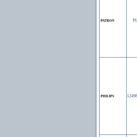
P
PATRON
1249
PHILIPS