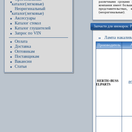
различными сроками 
каталог(легковые)
компания имеет больш
Неоригинальный
представительствах,
(неоригинальные).
каталог(легковые)
Аксессуары
Каталог стекол
Запчасти для иномарок
Каталог глушителей
Запрос по VIN
Лампа накалива
Оплата
Производитель
А
Доставка
Оптовикам
Поставщикам
Вакансии
Статьи
HERTH+BUSS
8
ELPARTS