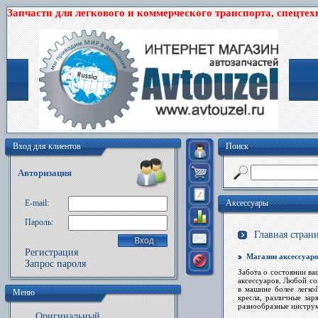
Запчасти для легкового и коммерческого транспорта, спецтех
Вход для клиентов
Поиск
Авторизация
E-mail:
Аксессуары
Пароль:
Главная стран
Регистрация
Магазин аксессуаро
Запрос пароля
Забота о состоянии ва
аксессуаров. Любой с
в машине более легко
Меню
кресла, различные зар
разнообразные инструм
Оригинальный