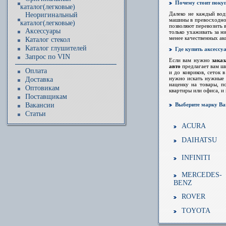
Почему стоит поку
каталог(легковые)
Далеко не каждый вод
Неоригинальный
машины в превосходно
каталог(легковые)
позволяют перевозить в
Аксессуары
только ухаживать за н
менее качественных ак
Каталог стекол
Каталог глушителей
Где купить аксессу
Запрос по VIN
Если вам нужно
зака
авто
предлагает вам ш
Оплата
и до ковриков, сеток 
нужно искать нужные 
Доставка
наценку на товары, п
Оптовикам
квартиры или офиса, и
Поставщикам
Вакансии
Выберите марку Ва
Статьи
ACURA
DAIHATSU
INFINITI
MERCEDES-
BENZ
ROVER
TOYOTA