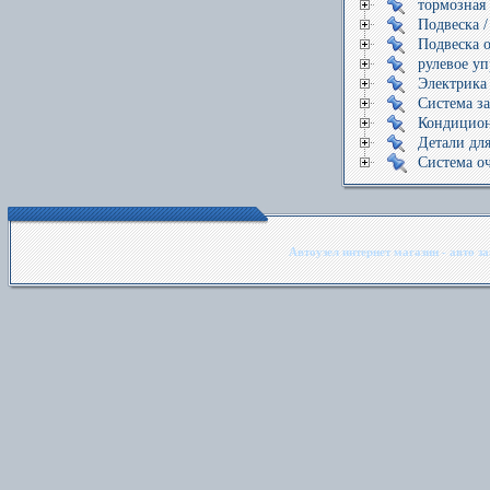
тормозная
Подвеска /
Подвеска о
рулевое у
Электрика
Система з
Кондицио
Детали для
Система о
Автоузел интернет магазин - авто з