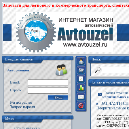
Запчасти для легкового и коммерческого транспорта, спецтех
Вход для клиентов
Поиск
Авторизация
E-mail:
Каталоги неоригинальны
Пароль:
Главная страниц
неоригинальных 
Регистрация
ЗАПЧАСТИ CHEV
Запрос пароля
Неоригинальные к
Уважаемые клиенты, в 
Меню
для CHEVROLET BERE
BERETTA купе (1_37) 
марку CHEVROLET, м
Оригинальный