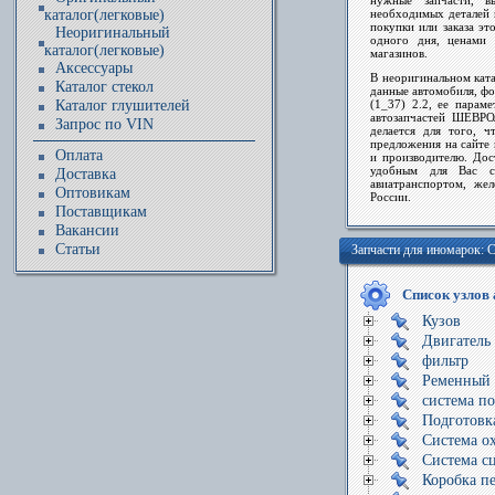
нужные
запчасти
, в
каталог(легковые)
необходимых
деталей
покупки или заказа э
Неоригинальный
одного дня, ценами 
каталог(легковые)
магазинов.
Аксессуары
В неоригинальном кат
Каталог стекол
данные автомобиля, ф
Каталог глушителей
(1_37) 2.2, ее парам
автозапчастей ШЕВРО
Запрос по VIN
делается для того, 
предложения на сайте 
Оплата
и производителю. Дос
удобным для Вас сп
Доставка
авиатранспортом, жел
Оптовикам
России.
Поставщикам
Вакансии
Статьи
Запчасти для иномарок
Список узлов
Кузов
Двигатель
фильтр
Ременный 
система п
Подготовк
Система о
Система сц
Коробка пе