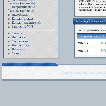
CHEVROLET
с различ
каталог(легковые)
офисе. Наша компани
Неоригинальный
складах и в офисах и 
заменители (неоригина
каталог(легковые)
Аксессуары
Каталог стекол
Запчасти для иномарок
Каталог глушителей
Запрос по VIN
Тормозные кол
Оплата
Производитель
Ар
Доставка
Оптовикам
MD
MINTEX
Поставщикам
Вакансии
MD
MINTEX
Статьи
Автоузел интернет магазин - авто з