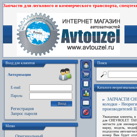
Запчасти для легкового и коммерческого транспорта, спецтех
Вход для клиентов
Поиск
Авторизация
E-mail:
Каталоги неоригинальны
Пароль:
ЗАПЧАСТИ CHEV
колодки - Неориг
Регистрация
производителей
Запрос пароля
Уважаемые клиенты, в 
для CHEVROLET TAHO
запчасти
для иномарок
Меню
марку, модель, мод
подгруппы автозапча
номер Вам будет ото
Оригинальный