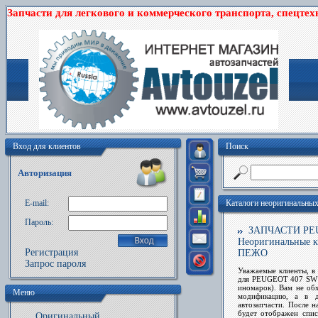
Запчасти для легкового и коммерческого транспорта, спецтех
Вход для клиентов
Поиск
Авторизация
E-mail:
Каталоги неоригинальны
Пароль:
ЗАПЧАСТИ PEUGE
Неоригинальные к
Регистрация
ПЕЖО
Запрос пароля
Уважаемые клиенты, в 
для PEUGEOT 407 SW 
иномарок). Вам не об
Меню
модификацию, а в 
автозапчасти. После
будет отображен спис
Оригинальный