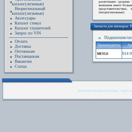
различными сроками 
каталог(легковые)
компания имеет больш
Неоригинальный
представительствах,
(неоригинальные).
каталог(легковые)
Аксессуары
Каталог стекол
Запчасти для иномарок
Каталог глушителей
Запрос по VIN
Подшипник/опор
Оплата
Производитель
Ар
Доставка
Оптовикам
014 0
MEYLE
Поставщикам
Вакансии
Статьи
Автоузел интернет магазин - авто з