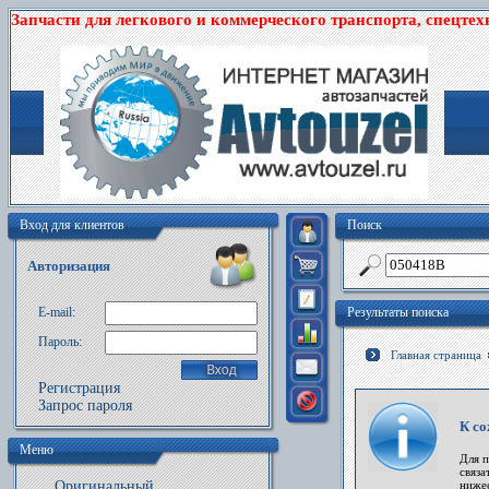
Запчасти для легкового и коммерческого транспорта, спецтех
Вход для клиентов
Поиск
Авторизация
E-mail:
Результаты поиска
Пароль:
Главная страница
Регистрация
Запрос пароля
К со
Меню
Для 
связа
Оригинальный
ниже