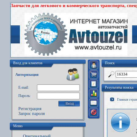
Запчасти для легкового и коммерческого транспорта, спе
Вход для клиентов
Поиск
Авторизация
E-mail:
Результаты поиска
Пароль:
Главная стра
Регистрация
Запрос пароля
Меню
Оригинальный