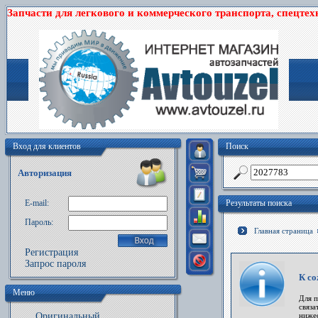
Запчасти для легкового и коммерческого транспорта, спецтех
Вход для клиентов
Поиск
Авторизация
E-mail:
Результаты поиска
Пароль:
Главная страница
Регистрация
Запрос пароля
К со
Меню
Для 
связа
Оригинальный
ниже