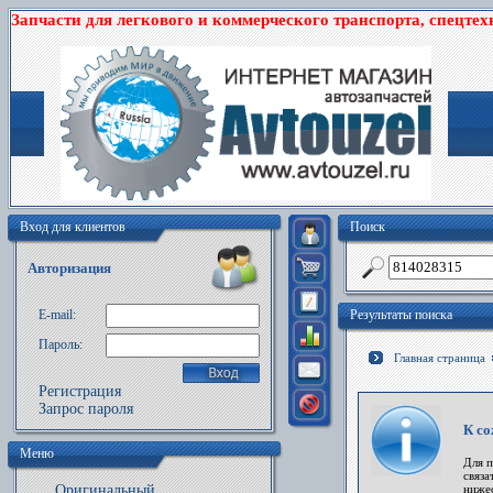
Запчасти для легкового и коммерческого транспорта, спецтех
Вход для клиентов
Поиск
Авторизация
E-mail:
Результаты поиска
Пароль:
Главная страница
Регистрация
Запрос пароля
К со
Меню
Для 
связа
Оригинальный
ниже