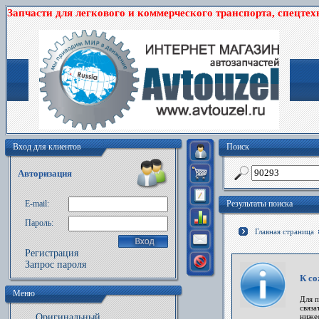
Запчасти для легкового и коммерческого транспорта, спецтех
Вход для клиентов
Поиск
Авторизация
E-mail:
Результаты поиска
Пароль:
Главная страница
Регистрация
Запрос пароля
К со
Меню
Для 
связа
Оригинальный
ниже