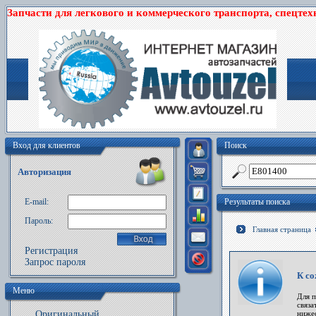
Запчасти для легкового и коммерческого транспорта, спецтех
Вход для клиентов
Поиск
Авторизация
E-mail:
Результаты поиска
Пароль:
Главная страница
Регистрация
Запрос пароля
К со
Меню
Для 
связа
Оригинальный
ниже