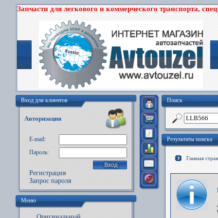
Запчасти для легкового и коммерческого транспорта, спе
Вход для клиентов
Поиск
Авторизация
E-mail:
Результаты поиска
Пароль:
Главная стра
Регистрация
Запрос пароля
Меню
Оригинальный